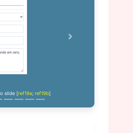
Next
 slide [
ref19a
;
ref19b
]