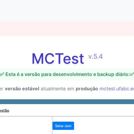
MCTest
v.5.4
✅ Esta é a versão para desenvolvimento e backup diário:✅
er
versão estável
atualmente em
produção
mctest.ufabc.e