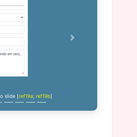
Next
 slide [
ref19a
;
ref19b
]