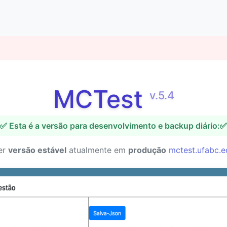
MCTest
v.5.4
✅ Esta é a versão para desenvolvimento e backup diário:✅
er
versão estável
atualmente em
produção
mctest.ufabc.e