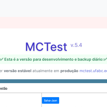
MCTest
v.5.4
✅ Esta é a versão para desenvolvimento e backup diário:✅
er
versão estável
atualmente em
produção
mctest.ufabc.e