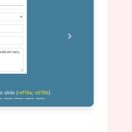
Next
 slide [
ref19a
;
ref19b
]