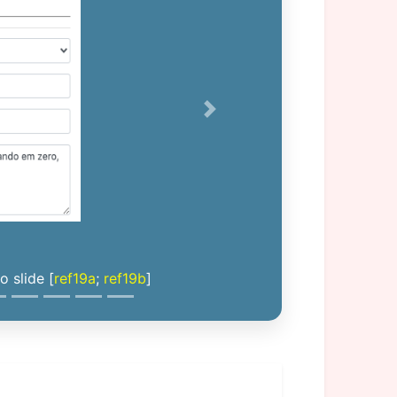
Next
 slide [
ref19a
;
ref19b
]