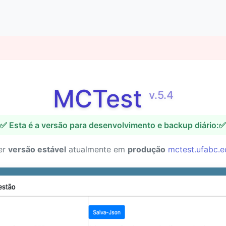
MCTest
v.5.4
✅ Esta é a versão para desenvolvimento e backup diário:✅
er
versão estável
atualmente em
produção
mctest.ufabc.e