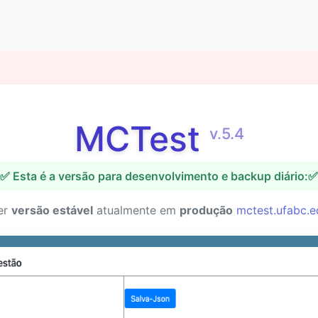
MCTest
v.5.4
✅ Esta é a versão para desenvolvimento e backup diário:✅
er
versão estável
atualmente em
produção
mctest.ufabc.e