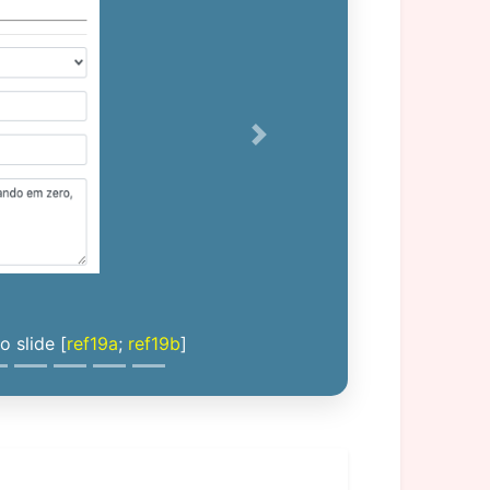
Next
 slide [
ref19a
;
ref19b
]