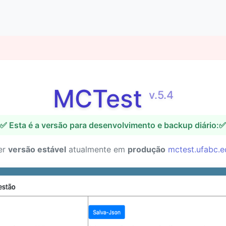
MCTest
v.5.4
✅ Esta é a versão para desenvolvimento e backup diário:✅
er
versão estável
atualmente em
produção
mctest.ufabc.e