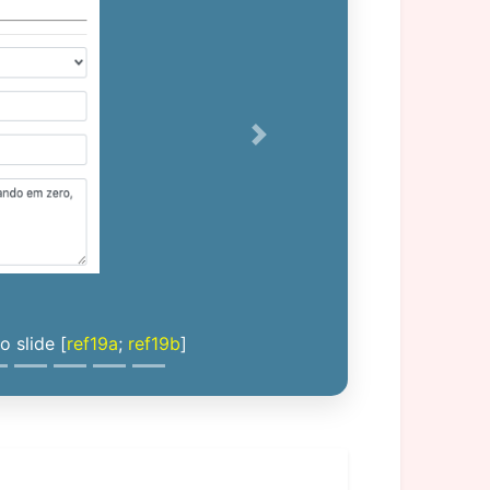
Next
 slide [
ref19a
;
ref19b
]