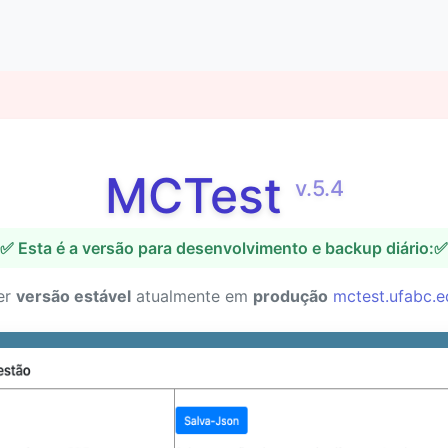
MCTest
v.5.4
✅ Esta é a versão para desenvolvimento e backup diário:✅
er
versão estável
atualmente em
produção
mctest.ufabc.e