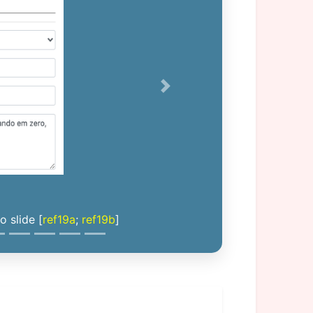
Next
 slide [
ref19a
;
ref19b
]