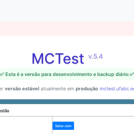
MCTest
v.5.4
✅ Esta é a versão para desenvolvimento e backup diário:✅
er
versão estável
atualmente em
produção
mctest.ufabc.e