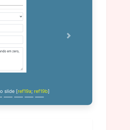
Next
 slide [
ref19a
;
ref19b
]