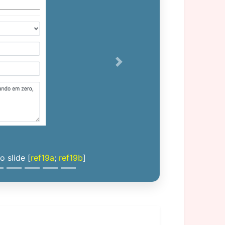
Next
 slide [
ref19a
;
ref19b
]