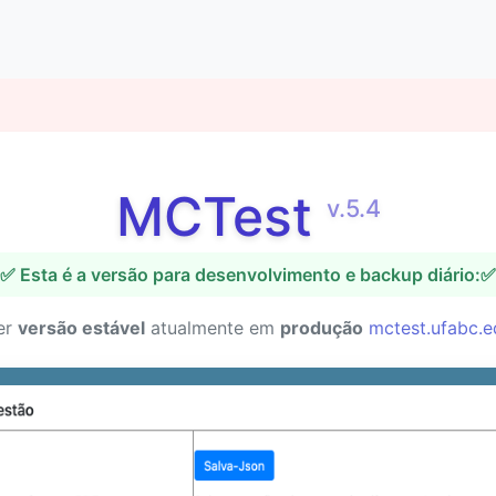
MCTest
v.5.4
✅ Esta é a versão para desenvolvimento e backup diário:✅
er
versão estável
atualmente em
produção
mctest.ufabc.e