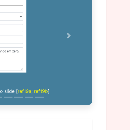
Next
 slide [
ref19a
;
ref19b
]