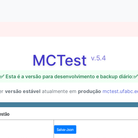
MCTest
v.5.4
✅ Esta é a versão para desenvolvimento e backup diário:✅
er
versão estável
atualmente em
produção
mctest.ufabc.e