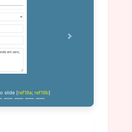
Next
 slide [
ref19a
;
ref19b
]