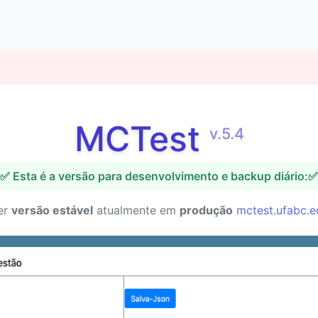
MCTest
v.5.4
✅ Esta é a versão para desenvolvimento e backup diário:✅
er
versão estável
atualmente em
produção
mctest.ufabc.e