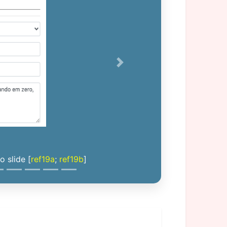
Next
 slide [
ref19a
;
ref19b
]