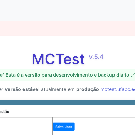
MCTest
v.5.4
✅ Esta é a versão para desenvolvimento e backup diário:✅
er
versão estável
atualmente em
produção
mctest.ufabc.e