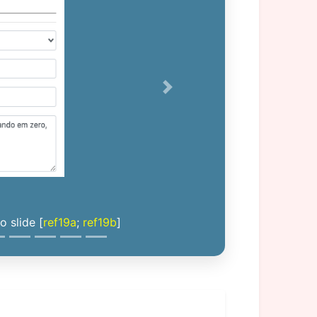
Next
 slide [
ref19a
;
ref19b
]