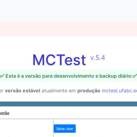
MCTest
v.5.4
✅ Esta é a versão para desenvolvimento e backup diário:✅
er
versão estável
atualmente em
produção
mctest.ufabc.e