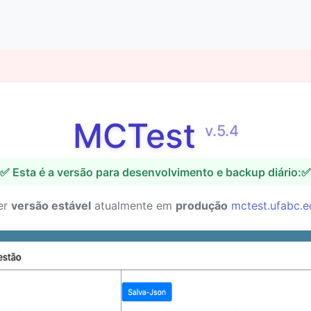
MCTest
v.5.4
✅ Esta é a versão para desenvolvimento e backup diário:✅
er
versão estável
atualmente em
produção
mctest.ufabc.e