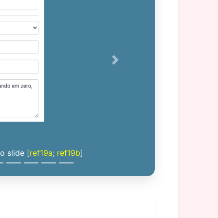
Next
 slide [
ref19a
;
ref19b
]