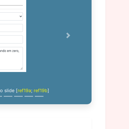
Next
 slide [
ref19a
;
ref19b
]