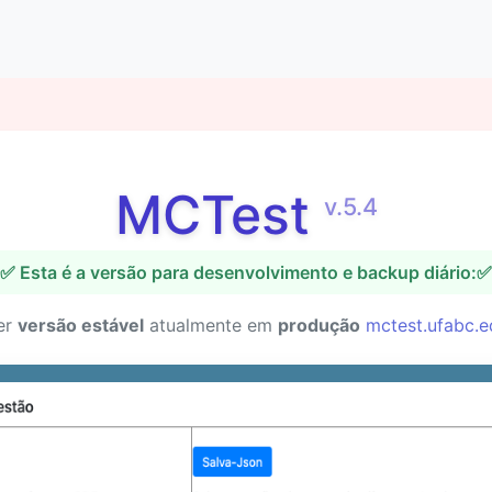
MCTest
v.5.4
✅ Esta é a versão para desenvolvimento e backup diário:✅
er
versão estável
atualmente em
produção
mctest.ufabc.e