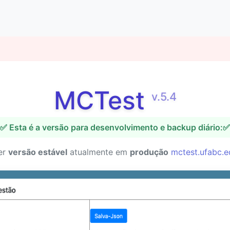
MCTest
v.5.4
✅ Esta é a versão para desenvolvimento e backup diário:✅
er
versão estável
atualmente em
produção
mctest.ufabc.e