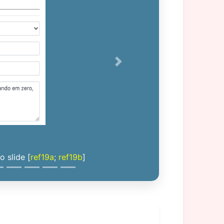
Next
 slide [
ref19a
;
ref19b
]