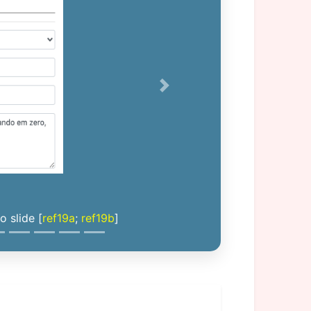
Next
 slide [
ref19a
;
ref19b
]