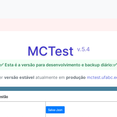
MCTest
v.5.4
✅ Esta é a versão para desenvolvimento e backup diário:✅
er
versão estável
atualmente em
produção
mctest.ufabc.e