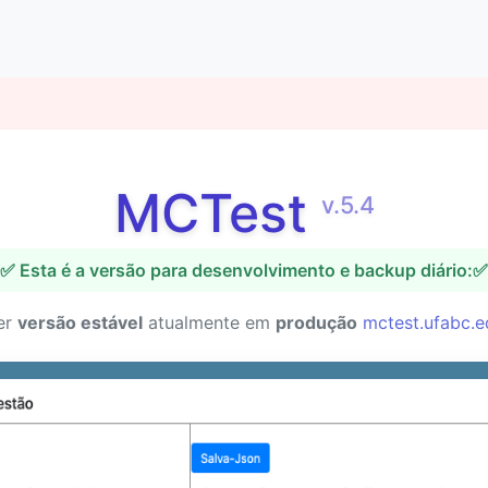
MCTest
v.5.4
✅ Esta é a versão para desenvolvimento e backup diário:✅
er
versão estável
atualmente em
produção
mctest.ufabc.e