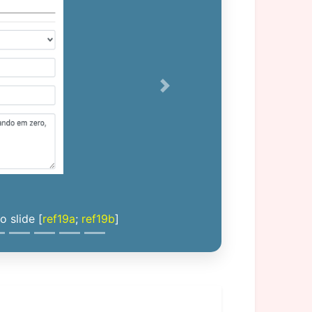
Next
 slide [
ref19a
;
ref19b
]