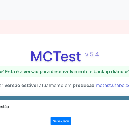
MCTest
v.5.4
✅ Esta é a versão para desenvolvimento e backup diário:✅
er
versão estável
atualmente em
produção
mctest.ufabc.e