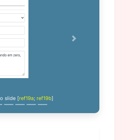
Next
 slide [
ref19a
;
ref19b
]