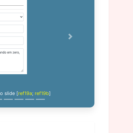
Next
 slide [
ref19a
;
ref19b
]