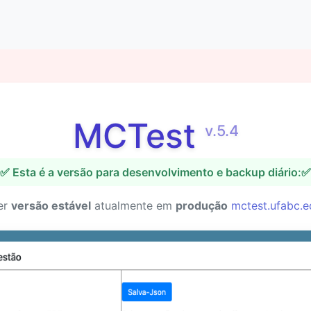
MCTest
v.5.4
✅ Esta é a versão para desenvolvimento e backup diário:✅
er
versão estável
atualmente em
produção
mctest.ufabc.e