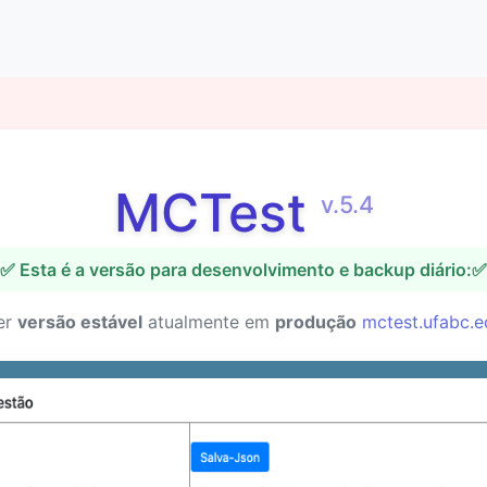
MCTest
v.5.4
✅ Esta é a versão para desenvolvimento e backup diário:✅
er
versão estável
atualmente em
produção
mctest.ufabc.e