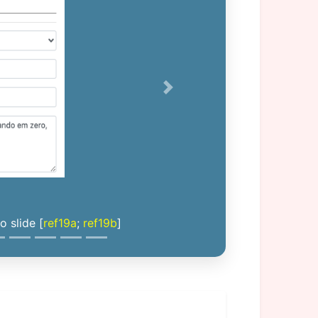
Next
 slide [
ref19a
;
ref19b
]