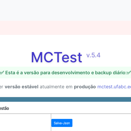
MCTest
v.5.4
✅ Esta é a versão para desenvolvimento e backup diário:✅
er
versão estável
atualmente em
produção
mctest.ufabc.e