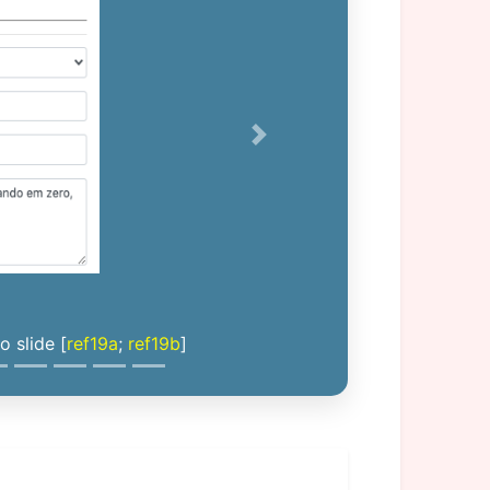
Next
 slide [
ref19a
;
ref19b
]