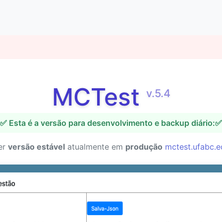
MCTest
v.5.4
✅ Esta é a versão para desenvolvimento e backup diário:✅
er
versão estável
atualmente em
produção
mctest.ufabc.e