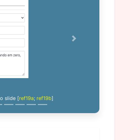
Next
 slide [
ref19a
;
ref19b
]