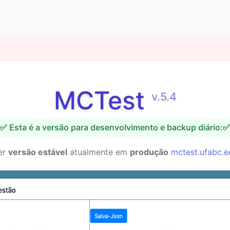
MCTest
v.5.4
✅ Esta é a versão para desenvolvimento e backup diário:✅
er
versão estável
atualmente em
produção
mctest.ufabc.e