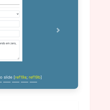
Next
 slide [
ref19a
;
ref19b
]