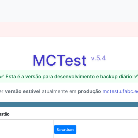
MCTest
v.5.4
✅ Esta é a versão para desenvolvimento e backup diário:✅
er
versão estável
atualmente em
produção
mctest.ufabc.e