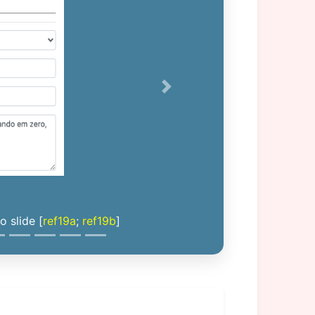
Next
 slide [
ref19a
;
ref19b
]