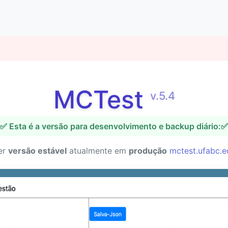
MCTest
v.5.4
✅ Esta é a versão para desenvolvimento e backup diário:✅
er
versão estável
atualmente em
produção
mctest.ufabc.e