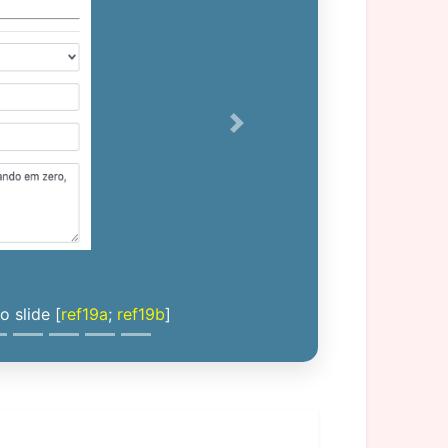
Next
 slide [
ref19a
;
ref19b
]