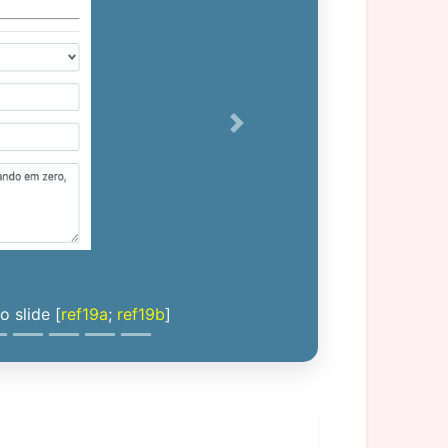
Next
 slide [
ref19a
;
ref19b
]