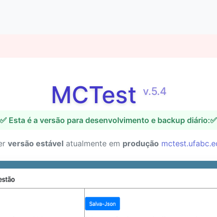
MCTest
v.5.4
✅ Esta é a versão para desenvolvimento e backup diário:✅
er
versão estável
atualmente em
produção
mctest.ufabc.e