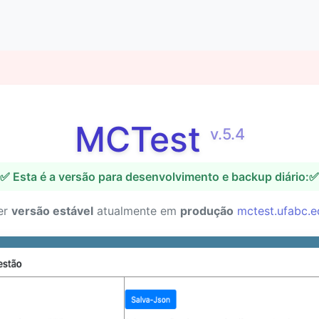
MCTest
v.5.4
✅ Esta é a versão para desenvolvimento e backup diário:✅
er
versão estável
atualmente em
produção
mctest.ufabc.e