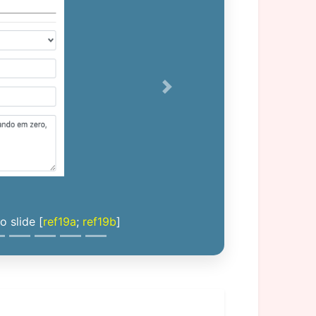
Next
 slide [
ref19a
;
ref19b
]