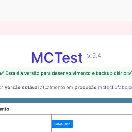
MCTest
v.5.4
✅ Esta é a versão para desenvolvimento e backup diário:✅
er
versão estável
atualmente em
produção
mctest.ufabc.e