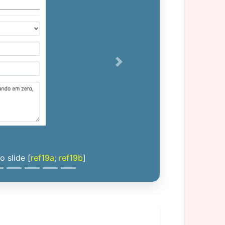
Next
 slide [
ref19a
;
ref19b
]