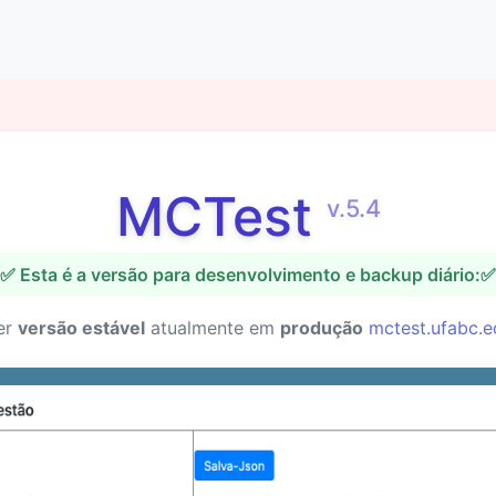
MCTest
v.5.4
✅ Esta é a versão para desenvolvimento e backup diário:✅
er
versão estável
atualmente em
produção
mctest.ufabc.e