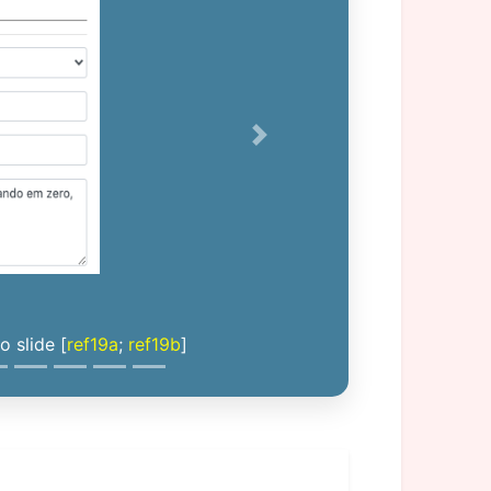
Next
 slide [
ref19a
;
ref19b
]