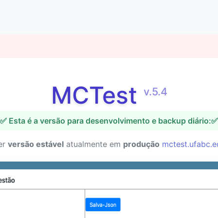
MCTest
v.5.4
✅ Esta é a versão para desenvolvimento e backup diário:✅
er
versão estável
atualmente em
produção
mctest.ufabc.e