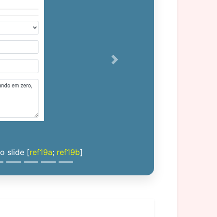
Next
 slide [
ref19a
;
ref19b
]