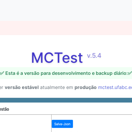
MCTest
v.5.4
✅ Esta é a versão para desenvolvimento e backup diário:✅
er
versão estável
atualmente em
produção
mctest.ufabc.e