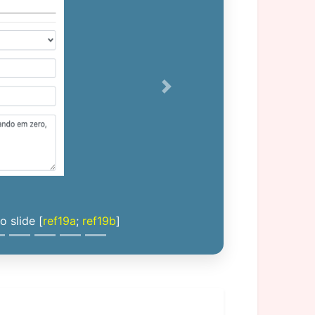
Next
 slide [
ref19a
;
ref19b
]