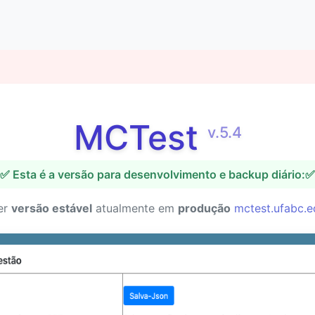
MCTest
v.5.4
✅ Esta é a versão para desenvolvimento e backup diário:✅
er
versão estável
atualmente em
produção
mctest.ufabc.e