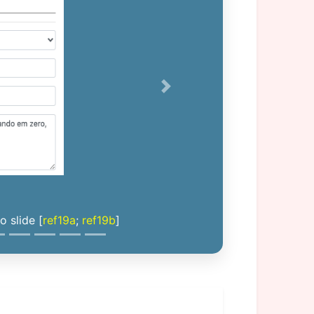
Next
 slide [
ref19a
;
ref19b
]